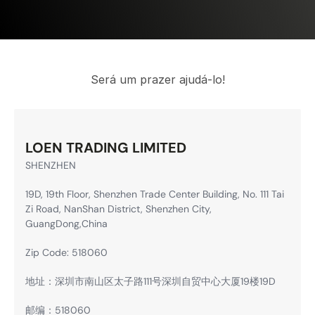
Será um prazer ajudá-lo!
LOEN TRADING LIMITED
SHENZHEN
19D, 19th Floor, Shenzhen Trade Center Building, No. 111 Tai
Zi Road, NanShan District, Shenzhen City,
GuangDong,China
Zip Code: 518060
地址：深圳市南山区太子路111号深圳自贸中心大厦19楼19D
邮编：518060